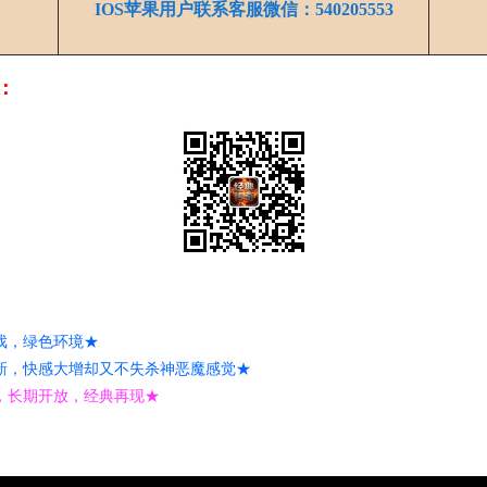
IOS苹果用户联系客服微信：540205553
：
戏，绿色环境★
新，快感大增却又不失杀神恶魔感觉★
，长期开放，经典再现★